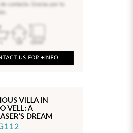
 de contacto. Gracias por tu
ón.
6
528
1319.87
NTACT US FOR +INFO
OUS VILLA IN
O VELL: A
ASER’S DREAM
LG112