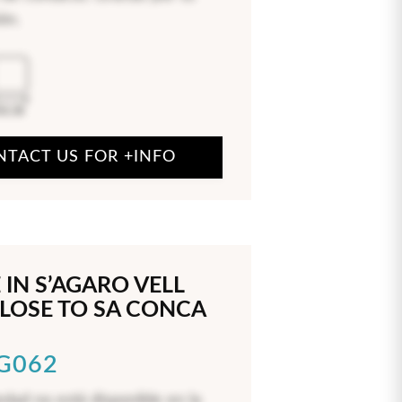
ón.
50.38
NTACT US FOR +INFO
IN S’AGARO VELL
CLOSE TO SA CONCA
LG062
edad no está disponible en la