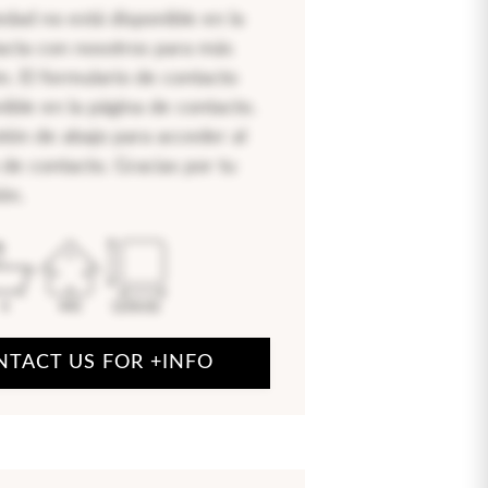
edad no está disponible en la
acta con nosotros para más
n. El formulario de contacto
nible en la página de contacto.
otón de abajo para acceder al
 de contacto. Gracias por tu
ón.
4
445
1250.02
NTACT US FOR +INFO