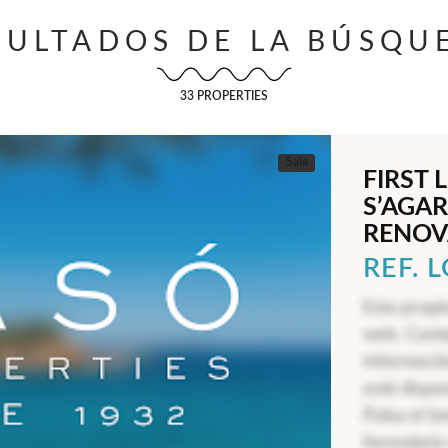
SULTADOS DE LA BÚSQU
33 PROPERTIES
Sale
FIRST 
S’AGAR
RENOV
REF. 
Esta propi
web. Cont
informació
está dispo
Pulsa el b
formulario