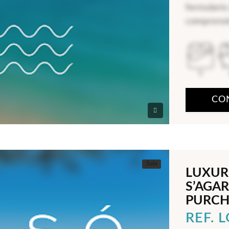
formulario
comprensi
5
CO
Sale
LUXURI
S’AGAR
PURCH
REF. 