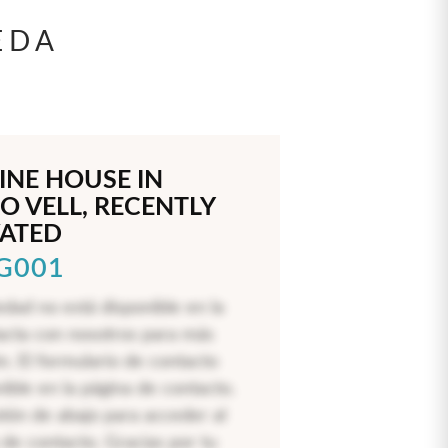
EDA
LINE HOUSE IN
O VELL, RECENTLY
ATED
LG001
edad no está disponible en la
acta con nosotros para más
n. El formulario de contacto
nible en la página de contacto.
otón de abajo para acceder al
 de contacto. Gracias por tu