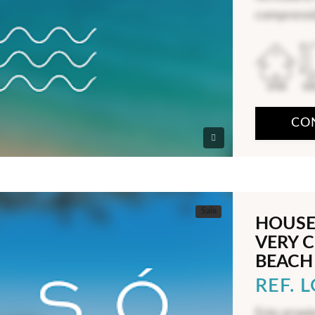
comprensi
1958
50
CO
Sale
HOUSE 
VERY 
BEACH
REF. 
Esta propi