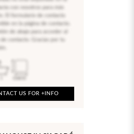
acta con nosotros para más
n. El formulario de contacto
nible en la página de contacto.
otón de abajo para acceder al
 de contacto. Gracias por tu
ón.
5
1168.92
NTACT US FOR +INFO