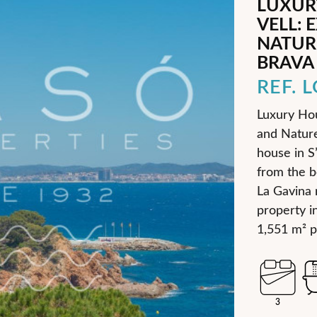
LUXUR
VELL: 
NATUR
BRAVA
REF. 
Luxury Hou
and Nature
house in S
from the b
La Gavina r
property in
1,551 m² p
3