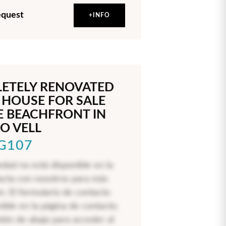
equest
+INFO
ETELY RENOVATED
 HOUSE FOR SALE
E BEACHFRONT IN
O VELL
LG107
edad no está disponible en la
acta con nosotros para más
n. El formulario de contacto
nible en la página de contacto.
otón de abajo para acceder al