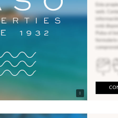
Esta propi
web. Cont
informació
está dispo
Pulsa el b
formulario
comprensi
6
CO