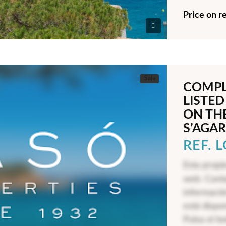
Price on r
Sale
COMPL
LISTED
ON TH
S’AGAR
REF. 
Esta propi
web. Cont
informació
está dispo
Pulsa el b