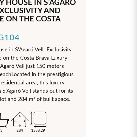
Y HOUSE IN S’AGARÓ
EXCLUSIVITY AND
E ON THE COSTA
LG104
se in S’Agaró Vell: Exclusivity
 on the Costa Brava Luxury
’Agaró Vell just 150 meters
eachLocated in the prestigious
esidential area, this luxury
 S’Agaró Vell stands out for its
lot and 284 m² of built space.
3
284
1588.29