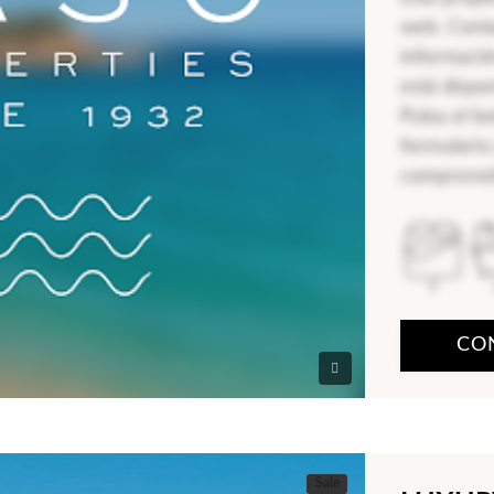
web. Cont
informació
está dispo
Pulsa el b
formulario
comprensi
7
CO
Sale